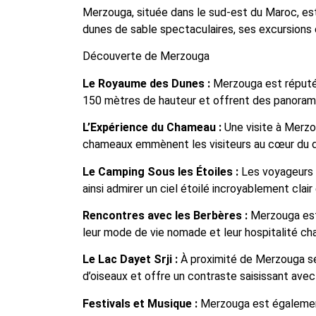
Merzouga, située dans le sud-est du Maroc, est
dunes de sable spectaculaires, ses excursion
Découverte de Merzouga
Le Royaume des Dunes :
Merzouga est réputée
150 mètres de hauteur et offrent des panoramas
L’Expérience du Chameau :
Une visite à Merzo
chameaux emmènent les visiteurs au cœur du d
Le Camping Sous les Étoiles :
Les voyageurs o
ainsi admirer un ciel étoilé incroyablement clai
Rencontres avec les Berbères :
Merzouga est 
leur mode de vie nomade et leur hospitalité ch
Le Lac Dayet Srji :
À proximité de Merzouga se 
d’oiseaux et offre un contraste saisissant ave
Festivals et Musique :
Merzouga est également